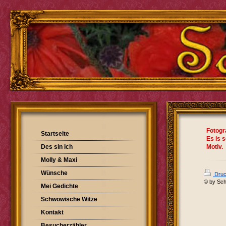
Fotogra
Startseite
Es is 
Des sin ich
Motiv.
Molly & Maxi
Wünsche
Druc
© by Sch
Mei Gedichte
Schwowische Witze
Kontakt
Besucherzähler