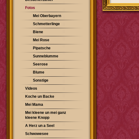
Fotos
Mei Oberbayern
Schmetterlinge
Biene
Mei Rose
Pipatsche
Sunneblumme
Seerose
Blume
Sonstige
Videos
Koche un Backe
Mei Mama
Mei kleene un mei ganz
kleene Knopp
A Herz un a Seel
Schwowesee