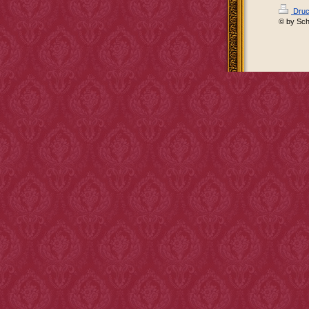
Druc
© by Sch