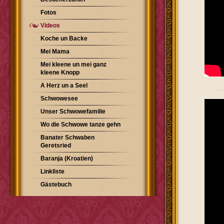
Fotos
Videos
Koche un Backe
Mei Mama
Mei kleene un mei ganz
kleene Knopp
A Herz un a Seel
Schwowesee
Unser Schwowefamilie
Wo die Schwowe tanze gehn
Banater Schwaben
Geretsried
Baranja (Kroatien)
Linkliste
Gästebuch