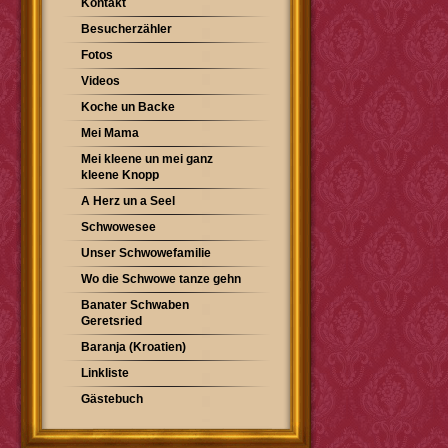
Kontakt
Besucherzähler
Fotos
Videos
Koche un Backe
Mei Mama
Mei kleene un mei ganz
kleene Knopp
A Herz un a Seel
Schwowesee
Unser Schwowefamilie
Wo die Schwowe tanze gehn
Banater Schwaben
Geretsried
Baranja (Kroatien)
Linkliste
Gästebuch