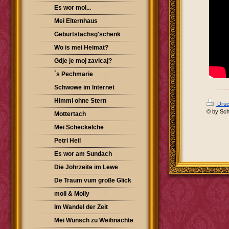
Es wor mol...
Mei Elternhaus
Geburtstachsg'schenk
Wo is mei Heimat?
Gdje je moj zavicaj?
´s Pechmarie
Schwowe im Internet
Himml ohne Stern
Druc
© by Sch
Mottertach
Mei Scheckelche
Petri Heil
Es wor am Sundach
Die Johrzeite im Lewe
De Traum vum große Glick
moli & Molly
Im Wandel der Zeit
Mei Wunsch zu Weihnachte