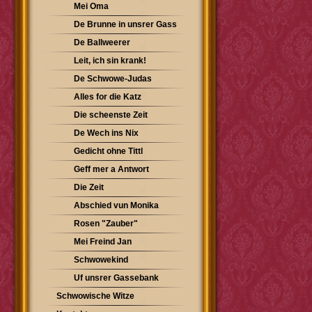
Mei Oma
De Brunne in unsrer Gass
De Ballweerer
Leit, ich sin krank!
De Schwowe-Judas
Alles for die Katz
Die scheenste Zeit
De Wech ins Nix
Gedicht ohne Tittl
Geff mer a Antwort
Die Zeit
Abschied vun Monika
Rosen "Zauber"
Mei Freind Jan
Schwowekind
Uf unsrer Gassebank
Schwowische Witze