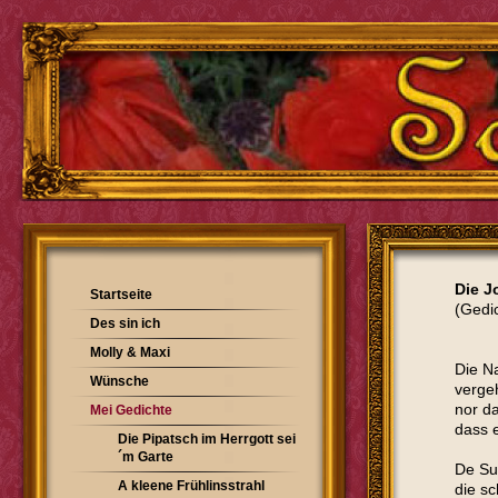
Die J
Startseite
(Gedi
Des sin ich
Molly & Maxi
Die Na
Wünsche
verge
nor d
Mei Gedichte
dass e
Die Pipatsch im Herrgott sei
´m Garte
De Su
A kleene Frühlinsstrahl
die sc