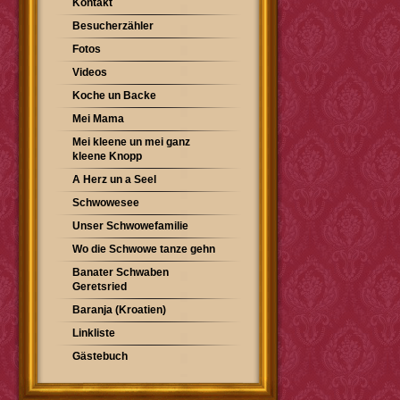
Kontakt
Besucherzähler
Fotos
Videos
Koche un Backe
Mei Mama
Mei kleene un mei ganz
kleene Knopp
A Herz un a Seel
Schwowesee
Unser Schwowefamilie
Wo die Schwowe tanze gehn
Banater Schwaben
Geretsried
Baranja (Kroatien)
Linkliste
Gästebuch