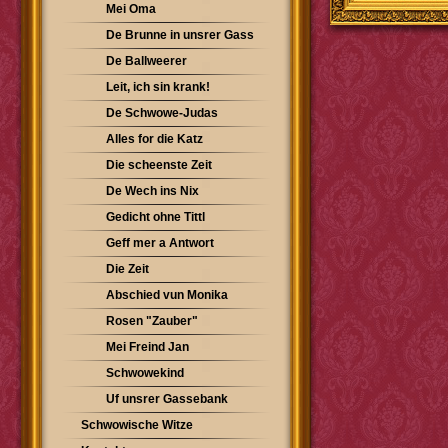
Mei Oma
De Brunne in unsrer Gass
De Ballweerer
Leit, ich sin krank!
De Schwowe-Judas
Alles for die Katz
Die scheenste Zeit
De Wech ins Nix
Gedicht ohne Tittl
Geff mer a Antwort
Die Zeit
Abschied vun Monika
Rosen "Zauber"
Mei Freind Jan
Schwowekind
Uf unsrer Gassebank
Schwowische Witze