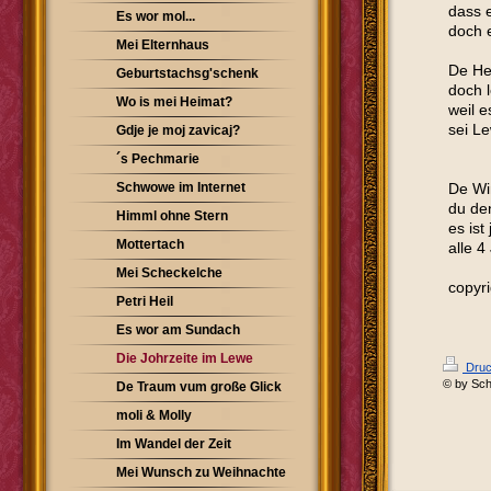
dass e
Es wor mol...
doch 
Mei Elternhaus
De He
Geburtstachsg'schenk
doch l
Wo is mei Heimat?
weil 
sei Le
Gdje je moj zavicaj?
´s Pechmarie
Schwowe im Internet
De Wi
du de
Himml ohne Stern
es ist
Mottertach
alle 4
Mei Scheckelche
copyri
Petri Heil
Es wor am Sundach
Die Johrzeite im Lewe
Druc
© by Sch
De Traum vum große Glick
moli & Molly
Im Wandel der Zeit
Mei Wunsch zu Weihnachte