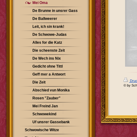
Mei Oma
De Brunne in unsrer Gass
De Ballweerer
Leit, ich sin krank!
De Schwowe-Judas
Alles for die Katz
Die scheenste Zeit
De Wech ins Nix
Gedicht ohne Tittl
Geff mer a Antwort
Druc
Die Zeit
© by Sch
Abschied vun Monika
Rosen "Zauber"
Mei Freind Jan
Schwowekind
Uf unsrer Gassebank
Schwowische Witze