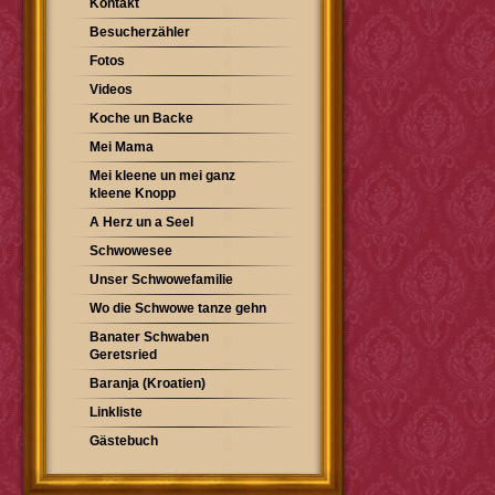
Kontakt
Besucherzähler
Fotos
Videos
Koche un Backe
Mei Mama
Mei kleene un mei ganz
kleene Knopp
A Herz un a Seel
Schwowesee
Unser Schwowefamilie
Wo die Schwowe tanze gehn
Banater Schwaben
Geretsried
Baranja (Kroatien)
Linkliste
Gästebuch