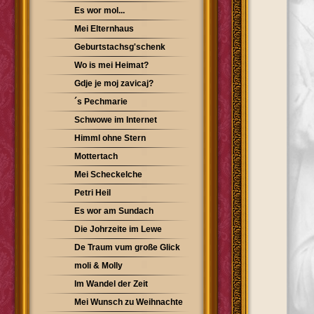
Es wor mol...
Mei Elternhaus
Geburtstachsg'schenk
Wo is mei Heimat?
Gdje je moj zavicaj?
´s Pechmarie
Schwowe im Internet
Himml ohne Stern
Mottertach
Mei Scheckelche
Petri Heil
Es wor am Sundach
Die Johrzeite im Lewe
De Traum vum große Glick
moli & Molly
Im Wandel der Zeit
Mei Wunsch zu Weihnachte