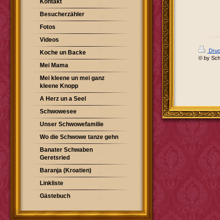
Kontakt
Besucherzähler
Fotos
Videos
Druc
Koche un Backe
© by Sch
Mei Mama
Mei kleene un mei ganz
kleene Knopp
A Herz un a Seel
Schwowesee
Unser Schwowefamilie
Wo die Schwowe tanze gehn
Banater Schwaben
Geretsried
Baranja (Kroatien)
Linkliste
Gästebuch