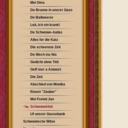
Mei Oma
De Brunne in unsrer Gass
De Ballweerer
Leit, ich sin krank!
De Schwowe-Judas
Alles for die Katz
Die scheenste Zeit
De Wech ins Nix
Gedicht ohne Tittl
Geff mer a Antwort
Die Zeit
Abschied vun Monika
Rosen "Zauber"
Mei Freind Jan
Schwowekind
Uf unsrer Gassebank
Schwowische Witze