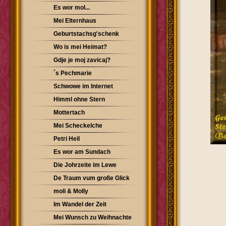
Es wor mol...
Mei Elternhaus
Geburtstachsg'schenk
Wo is mei Heimat?
Gdje je moj zavicaj?
´s Pechmarie
Schwowe im Internet
Himml ohne Stern
Mottertach
Mei Scheckelche
Petri Heil
Es wor am Sundach
Die Johrzeite im Lewe
De Traum vum große Glick
moli & Molly
Im Wandel der Zeit
Mei Wunsch zu Weihnachte